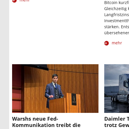
Bitcoin kurzf
Gleichzeitig
Langfristzin
Investmentt
stärken. Ent
übersehener
mehr
Warshs neue Fed-
Daimler 
Kommunikation treibt die
trotz Ge