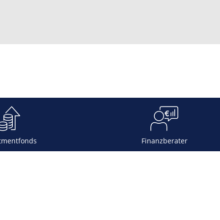
tmentfonds
Finanzberater