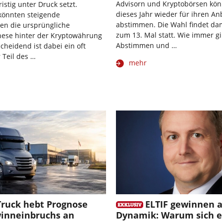
Advisorn und Kryptobörsen kö
ristig unter Druck setzt.
dieses Jahr wieder für ihren An
 könnten steigende
abstimmen. Die Wahl findet dam
sen die ursprüngliche
zum 13. Mal statt. Wie immer gil
hese hinter der Kryptowährung
Abstimmen und …
scheidend ist dabei ein oft
 Teil des …
mehr
Truck hebt Prognose
ELTIF gewinnen 
winneinbruchs an
Dynamik: Warum sich e