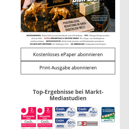
Vermieter-Zutritt: Wann
Mieter die Wohnung öffnen
müssen
mehr
WEITERE ARTIKEL
zurück
weiter
Kostenloses ePaper abonnieren
Print-Ausgabe abonnieren
Top-Ergebnisse bei Markt-
Mediastudien