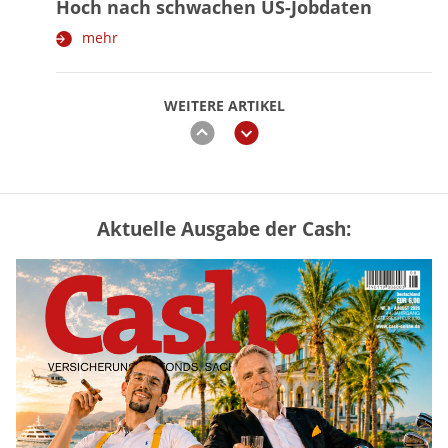
Hoch nach schwachen US-Jobdaten
mehr
WEITERE ARTIKEL
zurück
weiter
Aktuelle Ausgabe der Cash:
Vermieter-Zutritt: Wann Mieter
die Wohnung öffnen müssen
mehr
Goldpreis erreicht Sieben-Wochen-
Hoch nach schwachen US-Jobdaten
mehr