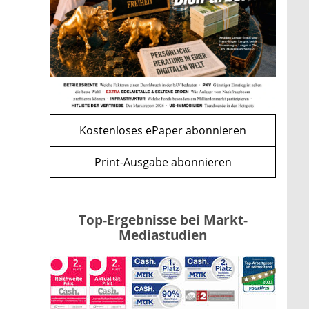
Bitcoin im Wartemodus: Fed
und CLARITY Act geben die
Richtung vor
mehr
WEITERE ARTIKEL
zurück
weiter
Kostenloses ePaper abonnieren
Print-Ausgabe abonnieren
Top-Ergebnisse bei Markt-
Mediastudien