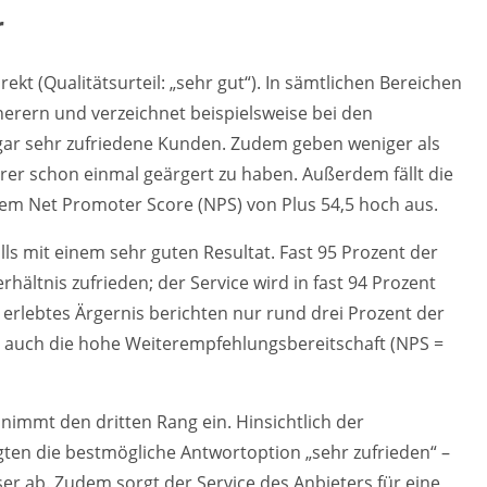
r
ekt (Qualitätsurteil: „sehr gut“). In sämtlichen Bereichen
erern und verzeichnet beispielsweise bei den
gar sehr zufriedene Kunden. Zudem geben weniger als
erer schon einmal geärgert zu haben. Außerdem fällt die
em Net Promoter Score (NPS) von Plus 54,5 hoch aus.
ls mit einem sehr guten Resultat. Fast 95 Prozent der
hältnis zufrieden; der Service wird in fast 94 Prozent
in erlebtes Ärgernis berichten nur rund drei Prozent der
 auch die hohe Weiterempfehlungsbereitschaft (NPS =
 nimmt den dritten Rang ein. Hinsichtlich der
gten die bestmögliche Antwortoption „sehr zufrieden“ –
er ab. Zudem sorgt der Service des Anbieters für eine