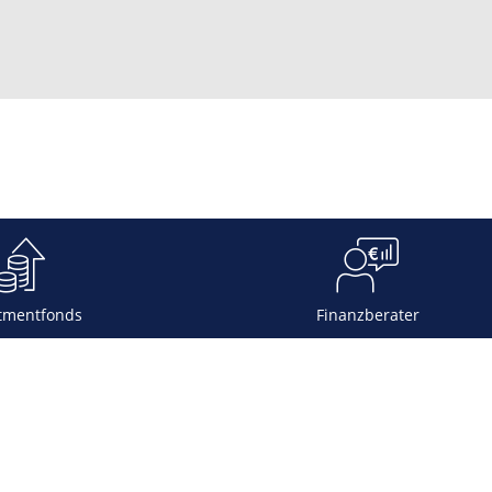
tmentfonds
Finanzberater