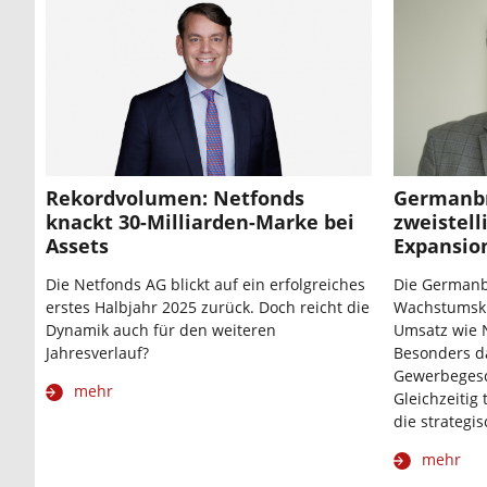
Rekordvolumen: Netfonds
Germanbr
knackt 30-Milliarden-Marke bei
zweistell
Assets
Expansio
Die Netfonds AG blickt auf ein erfolgreiches
Die Germanb
erstes Halbjahr 2025 zurück. Doch reicht die
Wachstumsku
Dynamik auch für den weiteren
Umsatz wie N
Jahresverlauf?
Besonders d
Gewerbegesc
mehr
Gleichzeitig
die strategi
mehr