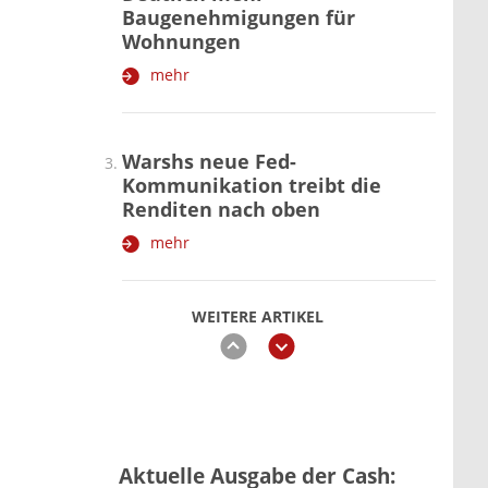
Baugenehmigungen für
Wohnungen
mehr
Warshs neue Fed-
Kommunikation treibt die
Renditen nach oben
mehr
WEITERE ARTIKEL
zurück
weiter
Vermieter-Zutritt: Wann
Aktuelle Ausgabe der Cash:
Mieter die Wohnung öffnen