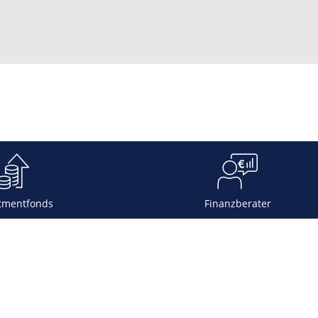
tmentfonds
Finanzberater