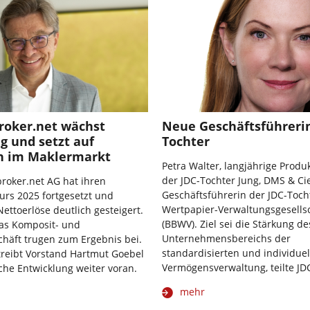
oker.net wächst
Neue Geschäftsführerin
ig und setzt auf
Tochter
n im Maklermarkt
Petra Walter, langjährige Prod
der JDC-Tochter Jung, DMS & Cie
roker.net AG hat ihren
Geschäftsführerin der JDC-Toch
rs 2025 fortgesetzt und
Wertpapier-Verwaltungsgesells
ettoerlöse deutlich gesteigert.
(BBWV). Ziel sei die Stärkung de
as Komposit- und
Unternehmensbereichs der
häft trugen zum Ergebnis bei.
standardisierten und individue
 treibt Vorstand Hartmut Goebel
Vermögensverwaltung, teilte JDC
sche Entwicklung weiter voran.
mehr