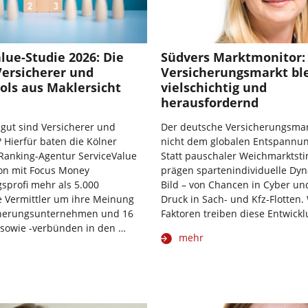
lue-Studie 2026: Die
Südvers Marktmonitor:
Versicherer und
Versicherungsmarkt ble
ols aus Maklersicht
vielschichtig und
herausfordernd
 gut sind Versicherer und
Der deutsche Versicherungsmark
 Hierfür baten die Kölner
nicht dem globalen Entspannun
Ranking-Agentur ServiceValue
Statt pauschaler Weichmarkts
ion mit Focus Money
prägen spartenindividuelle Dy
sprofi mehr als 5.000
Bild – von Chancen in Cyber un
 Vermittler um ihre Meinung
Druck in Sach- und Kfz-Flotten.
cherungsunternehmen und 16
Faktoren treiben diese Entwick
 sowie -verbünden in den …
mehr