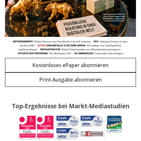
WEITERE ARTIKEL
zurück
weiter
Kostenloses ePaper abonnieren
Print-Ausgabe abonnieren
Top-Ergebnisse bei Markt-Mediastudien