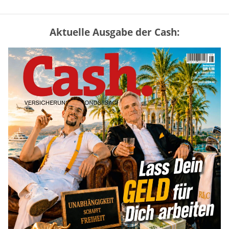
Aktuelle Ausgabe der Cash:
Vermieter-Zutritt: Wann Mieter
die Wohnung öffnen müssen
mehr
Goldpreis erreicht Sieben-Wochen-
Hoch nach schwachen US-Jobdaten
mehr
US-Kryptogesetz auf der Kippe:
Drei Streitpunkte bremsen den CLARITY
Act
mehr