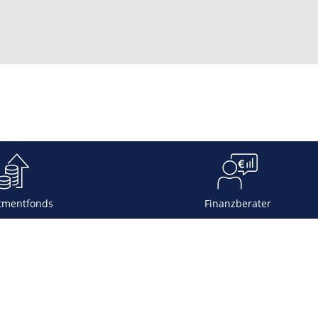
tmentfonds
Finanzberater