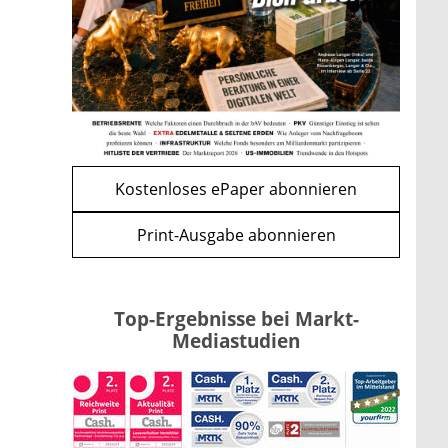
Kippe: Drei Streitpunkte
bremsen den CLARITY Act
mehr
WEITERE ARTIKEL
zurück
weiter
Kostenloses ePaper abonnieren
Print-Ausgabe abonnieren
Top-Ergebnisse bei Markt-
Mediastudien