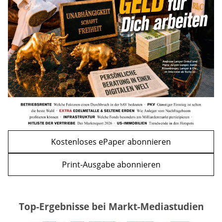
Familien geplant
mehr
WEITERE ARTIKEL
zurück
weiter
Kostenloses ePaper abonnieren
Print-Ausgabe abonnieren
Top-Ergebnisse bei Markt-Mediastudien