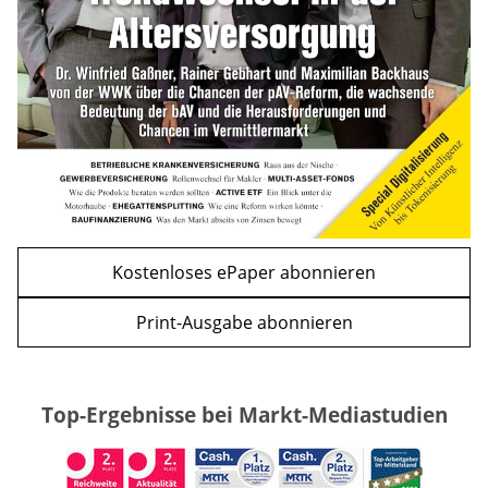
WEITERE ARTIKEL
zurück
weiter
Kostenloses ePaper abonnieren
Print-Ausgabe abonnieren
Top-Ergebnisse bei Markt-Mediastudien