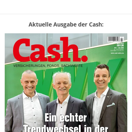
Aktuelle Ausgabe der Cash:
Mütterrente III Tabelle: So viel Renten-
Nachzahlung ist pro Kind möglich
mehr
„Jung kauft Alt“ 2026: Neue Förderung im
Überblick – Tabelle mit Kreditbeträgen
und Einkommensgrenzen
mehr
Bitcoin im Wartemodus: Fed und CLARITY
Act geben die Richtung vor
mehr