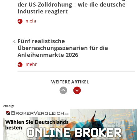
der US-Zolldrohung – wie die deutsche
Industrie reagiert
mehr
Fünf realistische
Überraschungsszenarien für die
Anleihenmärkte 2026
mehr
WEITERE ARTIKEL
zurück
weiter
Anzeige