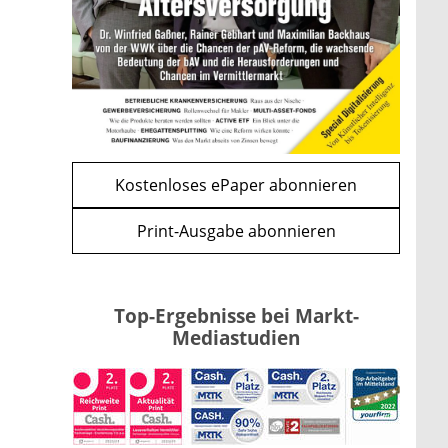
und CLARITY Act geben die
Richtung vor
mehr
WEITERE ARTIKEL
zurück
weiter
Kostenloses ePaper abonnieren
Print-Ausgabe abonnieren
Top-Ergebnisse bei Markt-
Mediastudien