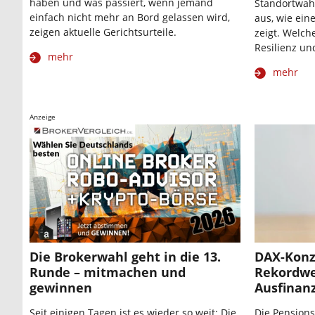
haben und was passiert, wenn jemand
Standortwah
einfach nicht mehr an Bord gelassen wird,
aus, wie ein
zeigen aktuelle Gerichtsurteile.
zeigt. Welch
Resilienz un
mehr
mehr
Anzeige
Die Brokerwahl geht in die 13.
DAX-Konz
Runde – mitmachen und
Rekordwe
gewinnen
Ausfinan
Seit einigen Tagen ist es wieder so weit: Die
Die Pensions