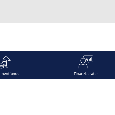
tmentfonds
Finanzberater