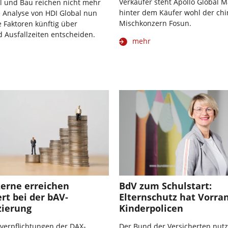
Verkäufer steht Apollo Global 
l und Bau reichen nicht mehr
hinter dem Käufer wohl der chi
e Analyse von HDI Global nun
Mischkonzern Fosun.
e Faktoren künftig über
d Ausfallzeiten entscheiden.
mehr
erne erreichen
BdV zum Schulstart:
rt bei der bAV-
Elternschutz hat Vorra
zierung
Kinderpolicen
verpflichtungen der DAX-
Der Bund der Versicherten nutz