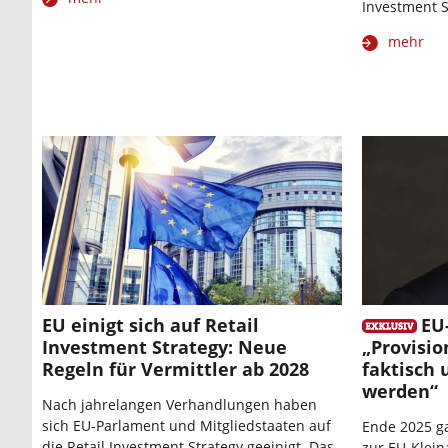
Investment St
mehr
EU einigt sich auf Retail
EU
Investment Strategy: Neue
„Provisio
Regeln für Vermittler ab 2028
faktisch
werden“
Nach jahrelangen Verhandlungen haben
sich EU-Parlament und Mitgliedstaaten auf
Ende 2025 ga
die Retail Investment Strategy geeinigt. Das
zur EU-Kleina