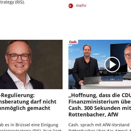
rategy (RIS).
mehr
-Regulierung:
„Hoffnung, dass die CD
nsberatung darf nicht
Finanzministerium üb
 unmöglich gemacht
Cash. 300 Sekunden mit
Rottenbacher, AfW
b es in Brüssel eine Einigung
Cash. sprach mit AfW-Vorstand
nlegerstrategie (RIS). Nun liegt
Rottenbacher über das Ampel-