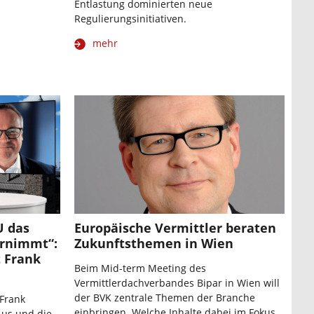
Entlastung dominierten neue
Regulierungsinitiativen.
mehr
U das
Europäische Vermittler beraten
ernimmt“:
Zukunftsthemen in Wien
 Frank
Beim Mid-term Meeting des
Vermittlerdachverbandes Bipar in Wien will
der BVK zentrale Themen der Branche
 Frank
einbringen. Welche Inhalte dabei im Fokus
Aus und die