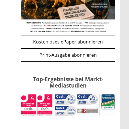
Kursrückgang jetzt eine
Kaufchance?
mehr
WEITERE ARTIKEL
zurück
weiter
Kostenloses ePaper abonnieren
Print-Ausgabe abonnieren
Top-Ergebnisse bei Markt-
Mediastudien