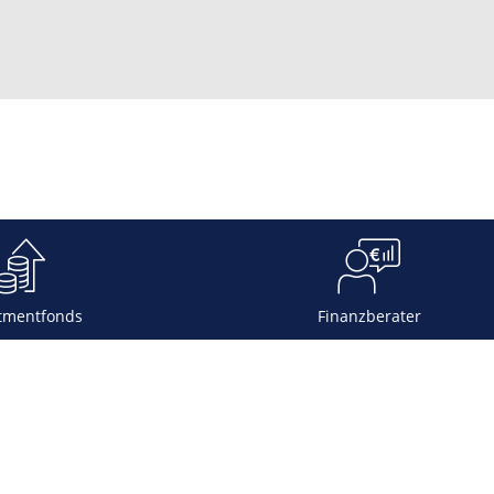
tmentfonds
Finanzberater