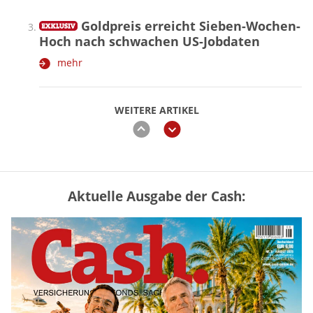
Goldpreis erreicht Sieben-Wochen-
Hoch nach schwachen US-Jobdaten
mehr
WEITERE ARTIKEL
zurück
weiter
Aktuelle Ausgabe der Cash:
Vermieter-Zutritt: Wann Mieter
die Wohnung öffnen müssen
mehr
Goldpreis erreicht Sieben-Wochen-
Hoch nach schwachen US-Jobdaten