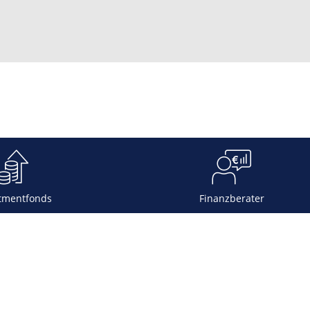
tmentfonds
Finanzberater