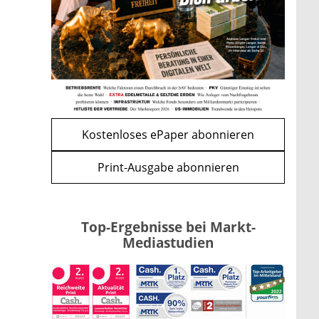
Apple-Aktie nach
Quartalszahlen: Ist der
Kursrückgang jetzt eine
Kaufchance?
mehr
WEITERE ARTIKEL
zurück
weiter
Kostenloses ePaper abonnieren
Print-Ausgabe abonnieren
Top-Ergebnisse bei Markt-
Mediastudien