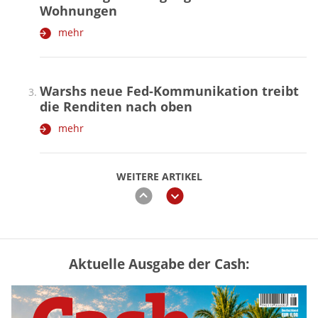
Wohnungen
mehr
Warshs neue Fed-Kommunikation treibt
die Renditen nach oben
mehr
WEITERE ARTIKEL
zurück
weiter
Aktuelle Ausgabe der Cash:
Vermieter-Zutritt: Wann Mieter
die Wohnung öffnen müssen
mehr