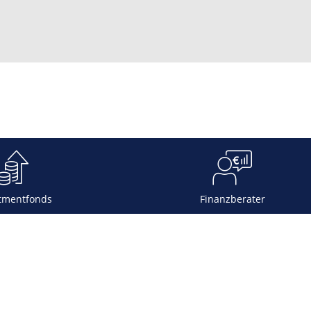
tmentfonds
Finanzberater