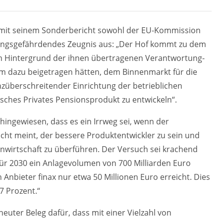
f mit seinem Sonderbericht sowohl der EU-Kommission
tzungsgefährdendes Zeugnis aus: „Der Hof kommt zu dem
em Hintergrund der ihnen übertragenen Verantwortung-
m dazu beigetragen hätten, dem Binnenmarkt für die
enzüberschreitender Einrichtung der betrieblichen
sches Privates Pensionsprodukt zu entwickeln“.
ingewiesen, dass es ein Irrweg sei, wenn der
cht meint, der bessere Produktentwickler zu sein und
lanwirtschaft zu überführen. Der Versuch sei krachend
für 2030 ein Anlagevolumen von 700 Milliarden Euro
nbieter finax nur etwa 50 Millionen Euro erreicht. Dies
07 Prozent.“
neuter Beleg dafür, dass mit einer Vielzahl von