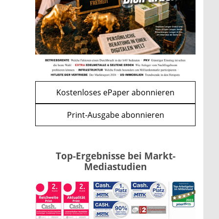
Bitcoin im Wartemodus: Fed
und CLARITY Act geben die
Richtung vor
mehr
WEITERE ARTIKEL
zurück
weiter
Kostenloses ePaper abonnieren
Print-Ausgabe abonnieren
Top-Ergebnisse bei Markt-
Mediastudien