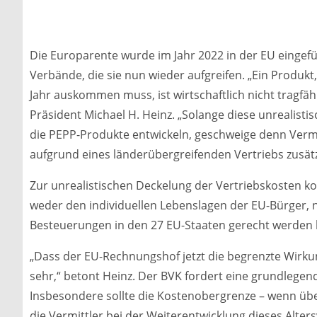
Die Europarente wurde im Jahr 2022 in der EU eingefüh
Verbände, die sie nun wieder aufgreifen. „Ein Produk
Jahr auskommen muss, ist wirtschaftlich nicht tragfähi
Präsident Michael H. Heinz. „Solange diese unrealist
die PEPP-Produkte entwickeln, geschweige denn Vermi
aufgrund eines länderübergreifenden Vertriebs zusät
Zur unrealistischen Deckelung der Vertriebskosten 
weder den individuellen Lebenslagen der EU-Bürger, 
Besteuerungen in den 27 EU-Staaten gerecht werden 
„Dass der EU-Rechnungshof jetzt die begrenzte Wirk
sehr,“ betont Heinz. Der BVK fordert eine grundleg
Insbesondere sollte die Kostenobergrenze – wenn übe
die Vermittler bei der Weiterentwicklung dieses Alte