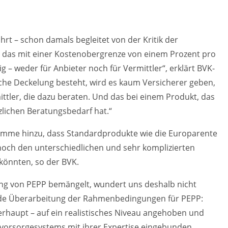
rt – schon damals begleitet von der Kritik der
t, das mit einer Kostenobergrenze von einem Prozent pro
g – weder für Anbieter noch für Vermittler“, erklärt BVK-
ische Deckelung besteht, wird es kaum Versicherer geben,
ttler, die dazu beraten. Und das bei einem Produkt, das
zlichen Beratungsbedarf hat.“
komme hinzu, dass Standardprodukte wie die Europarente
noch den unterschiedlichen und sehr komplizierten
könnten, so der BVK.
ung von PEPP bemängelt, wundert uns deshalb nicht
ende Überarbeitung der Rahmenbedingungen für PEPP:
rhaupt – auf ein realistisches Niveau angehoben und
rsvorsorgesystems mit ihrer Expertise eingebunden