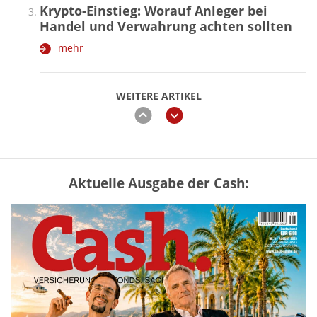
Krypto-Einstieg: Worauf Anleger bei
Handel und Verwahrung achten sollten
mehr
WEITERE ARTIKEL
zurück
weiter
Aktuelle Ausgabe der Cash:
Vermieter-Zutritt: Wann Mieter
die Wohnung öffnen müssen
mehr
Goldpreis erreicht Sieben-Wochen-
Hoch nach schwachen US-Jobdaten