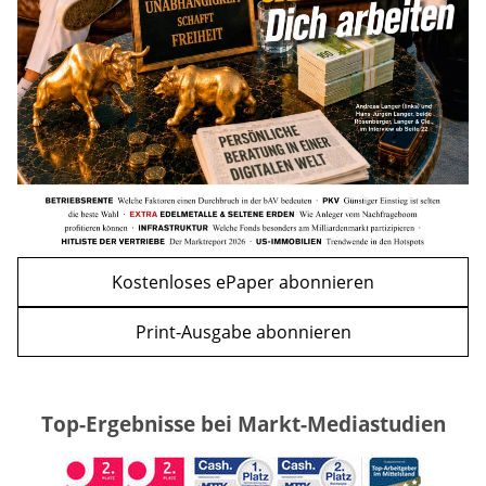
WEITERE ARTIKEL
zurück
weiter
Kostenloses ePaper abonnieren
Print-Ausgabe abonnieren
Top-Ergebnisse bei Markt-Mediastudien