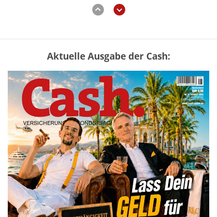
Aktuelle Ausgabe der Cash:
Vermieter-Zutritt: Wann Mieter
die Wohnung öffnen müssen
mehr
Goldpreis erreicht Sieben-Wochen-
Hoch nach schwachen US-Jobdaten
mehr
Mütterrente III Tabelle: So viel Renten-
Nachzahlung ist pro Kind möglich
mehr