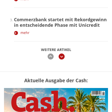
Commerzbank startet mit Rekordgewinn
in entscheidende Phase mit Unicredit
mehr
WEITERE ARTIKEL
zurück
weiter
Aktuelle Ausgabe der Cash:
Mütterrente III Tabelle: So viel Renten-
Nachzahlung ist pro Kind möglich
mehr