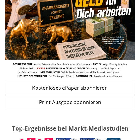
Kursrückgang jetzt eine Kaufchance?
mehr
WEITERE ARTIKEL
zurück
weiter
Kostenloses ePaper abonnieren
Print-Ausgabe abonnieren
Top-Ergebnisse bei Markt-Mediastudien