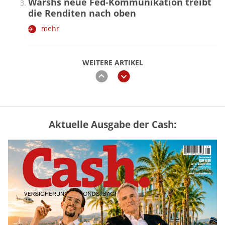
Warshs neue Fed-Kommunikation treibt
die Renditen nach oben
mehr
WEITERE ARTIKEL
zurück
weiter
Aktuelle Ausgabe der Cash:
Vermieter-Zutritt: Wann Mieter
die Wohnung öffnen müssen
mehr
Mütterrente III Tabelle: So viel Renten-
Nachzahlung ist pro Kind möglich
mehr