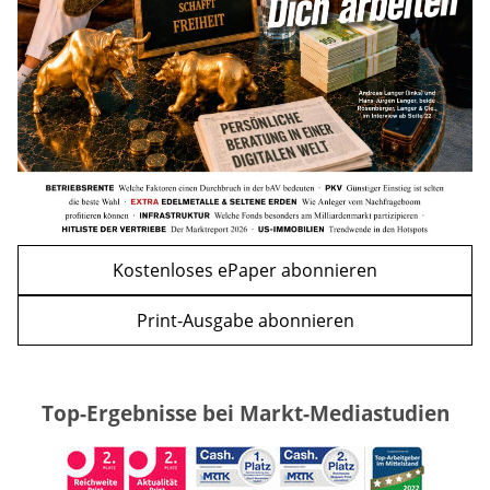
mehr
WEITERE ARTIKEL
zurück
weiter
Kostenloses ePaper abonnieren
Print-Ausgabe abonnieren
Top-Ergebnisse bei Markt-Mediastudien