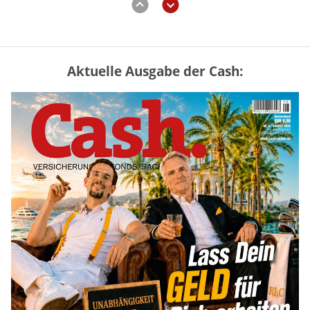
Aktuelle Ausgabe der Cash:
Vermieter-Zutritt: Wann Mieter
die Wohnung öffnen müssen
mehr
Mütterrente III Tabelle: So viel Renten-
Nachzahlung ist pro Kind möglich
mehr
„Jung kauft Alt“ 2026: Neue Förderung im
Überblick – Tabelle mit Kreditbeträgen
und Einkommensgrenzen