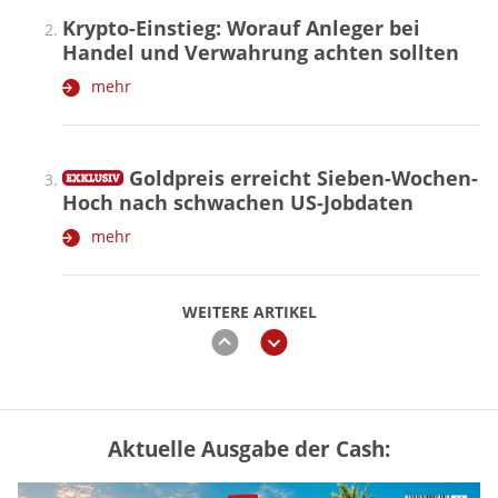
Krypto-Einstieg: Worauf Anleger bei
Handel und Verwahrung achten sollten
mehr
Goldpreis erreicht Sieben-Wochen-
Hoch nach schwachen US-Jobdaten
mehr
WEITERE ARTIKEL
zurück
weiter
Aktuelle Ausgabe der Cash:
Vermieter-Zutritt: Wann Mieter
die Wohnung öffnen müssen