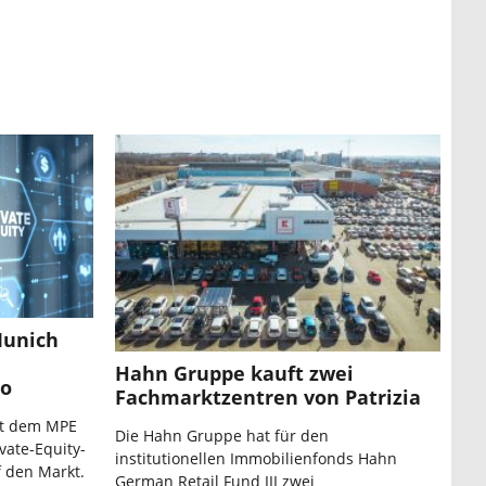
Munich
Hahn Gruppe kauft zwei
io
Fachmarktzentren von Patrizia
it dem MPE
Die Hahn Gruppe hat für den
vate-Equity-
institutionellen Immobilienfonds Hahn
f den Markt.
German Retail Fund III zwei