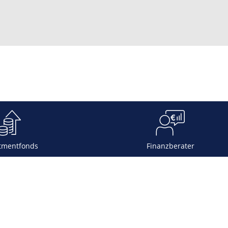
tmentfonds
Finanzberater