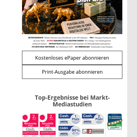
Renten-Nachzahlung ist pro
Kind möglich
mehr
WEITERE ARTIKEL
zurück
weiter
Kostenloses ePaper abonnieren
Print-Ausgabe abonnieren
Top-Ergebnisse bei Markt-
Mediastudien