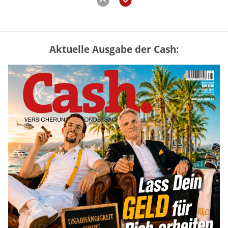
Aktuelle Ausgabe der Cash:
Mütterrente III Tabelle: So viel Renten-
Nachzahlung ist pro Kind möglich
mehr
„Jung kauft Alt“ 2026: Neue Förderung im
Überblick – Tabelle mit Kreditbeträgen
und Einkommensgrenzen
mehr
Bitcoin im Wartemodus: Fed und CLARITY
Act geben die Richtung vor
mehr