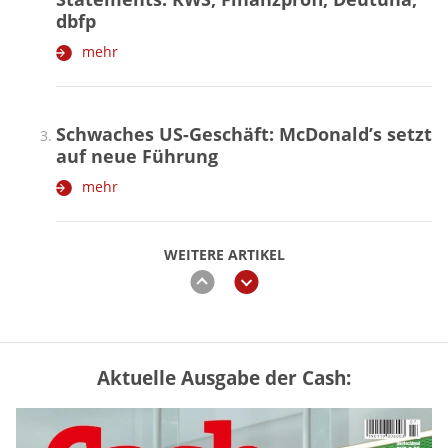
dbfp
mehr
Schwaches US-Geschäft: McDonald’s setzt
auf neue Führung
mehr
WEITERE ARTIKEL
zurück
weiter
Aktuelle Ausgabe der Cash:
Mütterrente III Tabelle: So viel Renten-
Nachzahlung ist pro Kind möglich
mehr