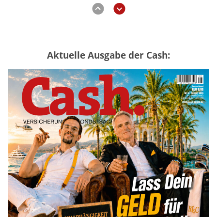
Aktuelle Ausgabe der Cash:
Vermieter-Zutritt: Wann Mieter
die Wohnung öffnen müssen
mehr
Mütterrente III Tabelle: So viel Renten-
Nachzahlung ist pro Kind möglich
mehr
„Jung kauft Alt“ 2026: Neue Förderung im
Überblick – Tabelle mit Kreditbeträgen
und Einkommensgrenzen