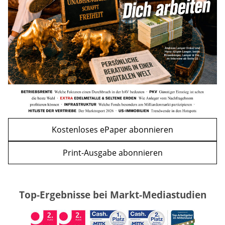
mehr
WEITERE ARTIKEL
zurück
weiter
Kostenloses ePaper abonnieren
Print-Ausgabe abonnieren
Top-Ergebnisse bei Markt-Mediastudien