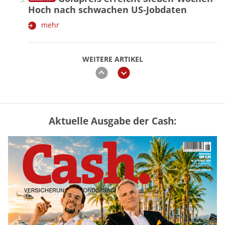
Hoch nach schwachen US-Jobdaten
mehr
WEITERE ARTIKEL
zurück
weiter
Aktuelle Ausgabe der Cash:
Vermieter-Zutritt: Wann Mieter
die Wohnung öffnen müssen
mehr
Goldpreis erreicht Sieben-Wochen-
Hoch nach schwachen US-Jobdaten
mehr