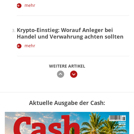
mehr
Krypto-Einstieg: Worauf Anleger bei
Handel und Verwahrung achten sollten
mehr
WEITERE ARTIKEL
zurück
weiter
Aktuelle Ausgabe der Cash:
Vermieter-Zutritt: Wann Mieter
die Wohnung öffnen müssen
mehr