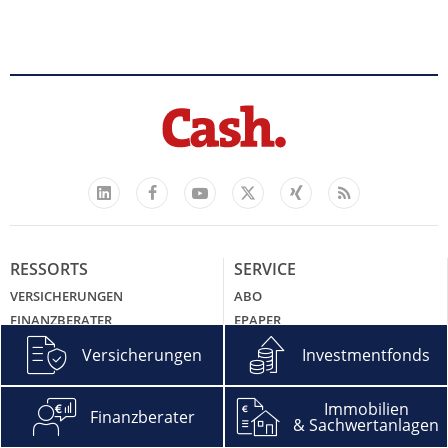
Facebook
YouTube
Xing
Feed
LinkedIn
X
RESSORTS
SERVICE
VERSICHERUNGEN
ABO
FINANZBERATER
EPAPER
INVESTMENTFONDS
AGB
Versicherungen
Investmentfonds
IMMOBILIEN &
DATENSCHUTZHINWEISE DER
SACHWERTANLAGEN
CASH. MEDIA GROUP GMBH
Immobilien
DIGITALISIERUNG
IMPRESSUM
Finanzberater
& Sachwertanlagen
RECHT & STEUERN
KONTAKT