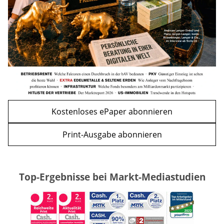
WEITERE ARTIKEL
zurück
weiter
Kostenloses ePaper abonnieren
Print-Ausgabe abonnieren
Top-Ergebnisse bei Markt-Mediastudien