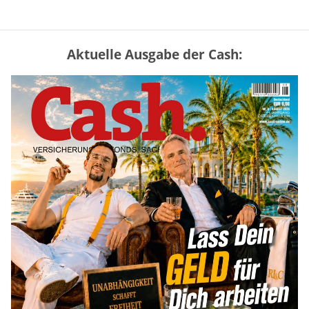
Aktuelle Ausgabe der Cash:
„Jung kauft Alt“ 2026: Neue Förderung im
Überblick – Tabelle mit Kreditbeträgen
und Einkommensgrenzen
mehr
Mütterrente III Tabelle: So viel Renten-
Nachzahlung ist pro Kind möglich
mehr
Apple-Aktie nach Quartalszahlen: Ist der
Kursrückgang jetzt eine Kaufchance?
mehr