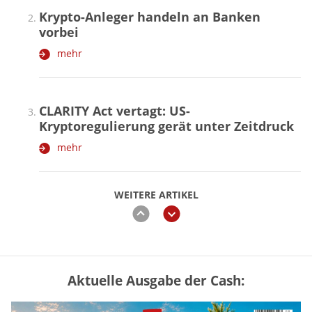
Krypto-Anleger handeln an Banken
vorbei
mehr
CLARITY Act vertagt: US-
Kryptoregulierung gerät unter Zeitdruck
mehr
WEITERE ARTIKEL
zurück
weiter
Aktuelle Ausgabe der Cash:
Vermieter-Zutritt: Wann Mieter
die Wohnung öffnen müssen