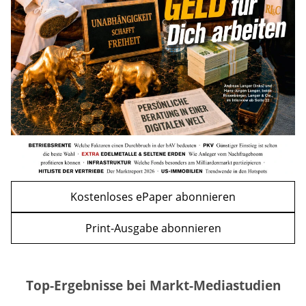
Familien geplant
mehr
WEITERE ARTIKEL
zurück
weiter
Kostenloses ePaper abonnieren
Print-Ausgabe abonnieren
Top-Ergebnisse bei Markt-Mediastudien