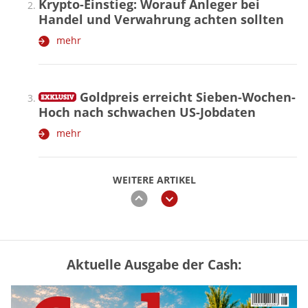
Krypto-Einstieg: Worauf Anleger bei
Handel und Verwahrung achten sollten
mehr
Goldpreis erreicht Sieben-Wochen-
Hoch nach schwachen US-Jobdaten
mehr
WEITERE ARTIKEL
zurück
weiter
Aktuelle Ausgabe der Cash:
Vermieter-Zutritt: Wann Mieter
die Wohnung öffnen müssen
mehr