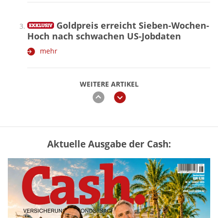
Goldpreis erreicht Sieben-Wochen-
Hoch nach schwachen US-Jobdaten
mehr
WEITERE ARTIKEL
zurück
weiter
Aktuelle Ausgabe der Cash:
Vermieter-Zutritt: Wann Mieter
die Wohnung öffnen müssen
mehr
Goldpreis erreicht Sieben-Wochen-