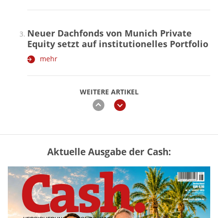
Neuer Dachfonds von Munich Private
Equity setzt auf institutionelles Portfolio
mehr
WEITERE ARTIKEL
zurück
weiter
Aktuelle Ausgabe der Cash:
Mütterrente III Tabelle: So viel Renten-
Nachzahlung ist pro Kind möglich
mehr