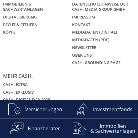
IMMOBILIEN &
DATENSCHUTZHINWEISE DER
SACHWERTANLAGEN
CASH. MEDIA GROUP GMBH
DIGITALISIERUNG
IMPRESSUM
RECHT & STEUERN
KONTAKT
KÖPFE
MEDIADATEN (DIGITAL)
MEDIADATEN (PDF)
NEWSLETTER
ÜBER UNS
CASH. GROUNDING PAGE
MEHR CASH.
CASH. EXTRA
CASH. EXKLUSIV
CASH. DIGITAL DAY 2026
CASH. DIGITAL WEEK 2024 – DIE ONLINE-EVENTS IM VIDEO
Versicherungen
Investmentfonds
CASH. GALA
CASH. BRANCHENGIPFEL SACHWERTANLAGEN
Immobilien
Finanzberater
CASH. HITLISTEN
& Sachwertanlagen
CASH. PODCAST – DIE ZWEI UND DEIN GELD