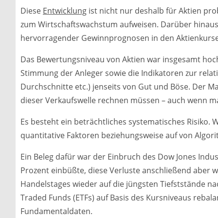
Diese
Entwicklung
ist nicht nur deshalb für Aktien pro
zum Wirtschaftswachstum aufweisen. Darüber hinaus
hervorragender Gewinnprognosen in den Aktienkursen
Das Bewertungsniveau von Aktien war insgesamt hoch,
Stimmung der Anleger sowie die Indikatoren zur relativ
Durchschnitte etc.) jenseits von Gut und Böse. Der M
dieser Verkaufswelle rechnen müssen – auch wenn ma
Es besteht ein beträchtliches systematisches Risiko. 
quantitative Faktoren beziehungsweise auf von Algor
Ein Beleg dafür war der Einbruch des Dow Jones Indus
Prozent einbüßte, diese Verluste anschließend aber
Handelstages wieder auf die jüngsten Tiefststände na
Traded Funds (ETFs) auf Basis des Kursniveaus rebala
Fundamentaldaten.