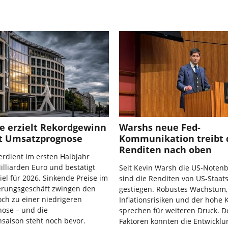
e erzielt Rekordgewinn
Warshs neue Fed-
t Umsatzprognose
Kommunikation treibt 
Renditen nach oben
rdient im ersten Halbjahr
illiarden Euro und bestätigt
Seit Kevin Warsh die US-Notenb
el für 2026. Sinkende Preise im
sind die Renditen von US-Staat
erungsgeschäft zwingen den
gestiegen. Robustes Wachstum,
ch zu einer niedrigeren
Inflationsrisiken und der hohe 
ose – und die
sprechen für weiteren Druck. 
saison steht noch bevor.
Faktoren könnten die Entwickl