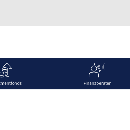
tmentfonds
Finanzberater