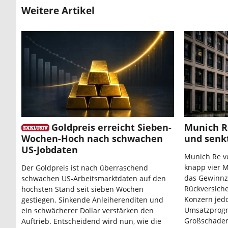
Weitere Artikel
Goldpreis erreicht Sieben-
Munich R
Wochen-Hoch nach schwachen
und senk
US-Jobdaten
Munich Re ve
knapp vier M
Der Goldpreis ist nach überraschend
das Gewinnzi
schwachen US-Arbeitsmarktdaten auf den
Rückversich
höchsten Stand seit sieben Wochen
Konzern jedo
gestiegen. Sinkende Anleiherenditen und
Umsatzprogn
ein schwächerer Dollar verstärken den
Großschaden
Auftrieb. Entscheidend wird nun, wie die