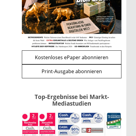
Kippe: Drei Streitpunkte
bremsen den CLARITY Act
mehr
WEITERE ARTIKEL
zurück
weiter
Kostenloses ePaper abonnieren
Print-Ausgabe abonnieren
Top-Ergebnisse bei Markt-
Mediastudien