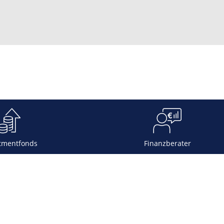
tmentfonds
Finanzberater