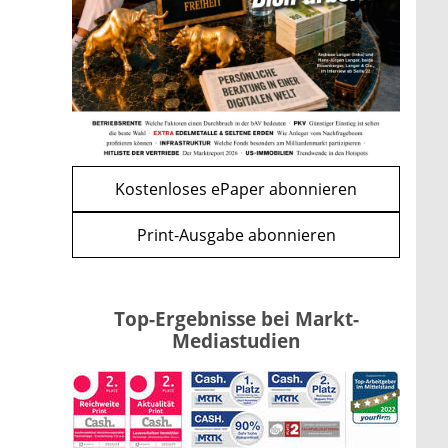
Kippe: Drei Streitpunkte
bremsen den CLARITY Act
mehr
WEITERE ARTIKEL
zurück
weiter
Kostenloses ePaper abonnieren
Print-Ausgabe abonnieren
Top-Ergebnisse bei Markt-
Mediastudien