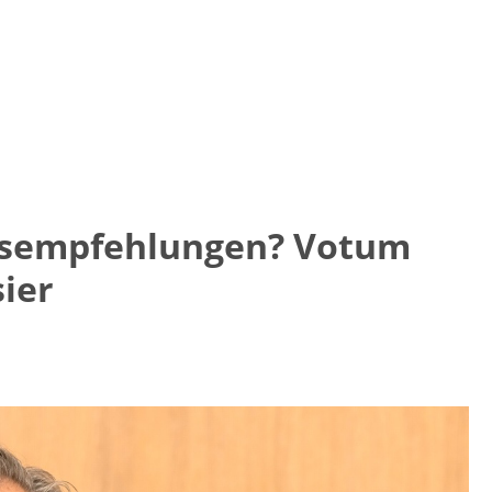
gsempfehlungen? Votum
sier