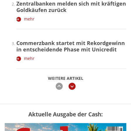
Zentralbanken melden sich mit kräftigen
Goldkäufen zurück
mehr
Commerzbank startet mit Rekordgewinn
in entscheidende Phase mit Unicredit
mehr
WEITERE ARTIKEL
zurück
weiter
Aktuelle Ausgabe der Cash:
„Jung kauft Alt“ 2026: Neue Förderung im
Überblick – Tabelle mit Kreditbeträgen
und Einkommensgrenzen