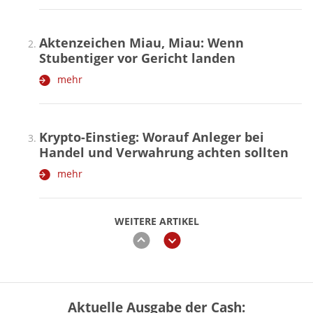
Aktenzeichen Miau, Miau: Wenn
Stubentiger vor Gericht landen
mehr
Krypto-Einstieg: Worauf Anleger bei
Handel und Verwahrung achten sollten
mehr
WEITERE ARTIKEL
zurück
weiter
Aktuelle Ausgabe der Cash:
Vermieter-Zutritt: Wann Mieter