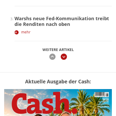
Warshs neue Fed-Kommunikation treibt
die Renditen nach oben
mehr
WEITERE ARTIKEL
zurück
weiter
Aktuelle Ausgabe der Cash:
Vermieter-Zutritt: Wann Mieter
die Wohnung öffnen müssen
mehr