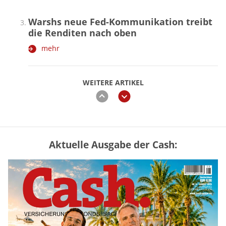
Warshs neue Fed-Kommunikation treibt
die Renditen nach oben
mehr
WEITERE ARTIKEL
zurück
weiter
Aktuelle Ausgabe der Cash:
Vermieter-Zutritt: Wann Mieter
die Wohnung öffnen müssen
mehr
Mütterrente III Tabelle: So viel Renten-
Nachzahlung ist pro Kind möglich