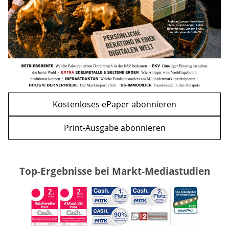
WEITERE ARTIKEL
zurück
weiter
Kostenloses ePaper abonnieren
Print-Ausgabe abonnieren
Top-Ergebnisse bei Markt-Mediastudien