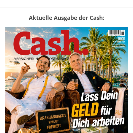
Aktuelle Ausgabe der Cash:
„Jung kauft Alt“ 2026: Neue Förderung im
Überblick – Tabelle mit Kreditbeträgen
und Einkommensgrenzen
mehr
Mütterrente III Tabelle: So viel Renten-
Nachzahlung ist pro Kind möglich
mehr
Apple-Aktie nach Quartalszahlen: Ist der
Kursrückgang jetzt eine Kaufchance?
mehr