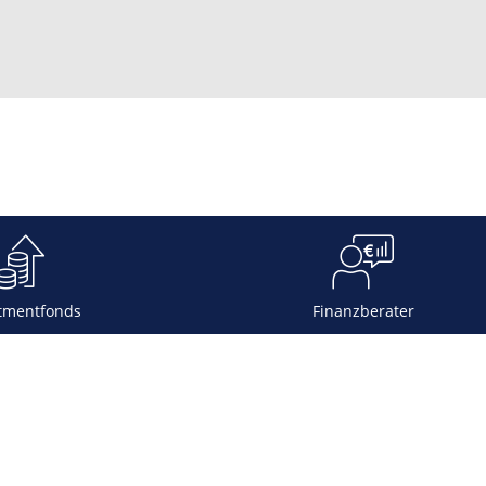
tmentfonds
Finanzberater