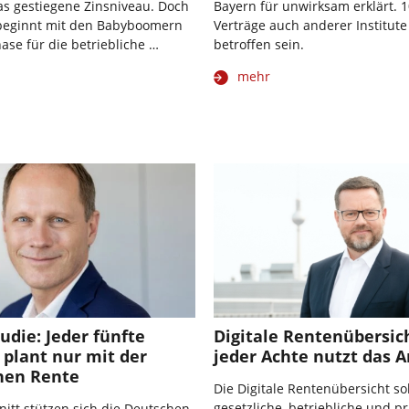
das gestiegene Zinsniveau. Doch
Bayern für unwirksam erklärt. 
 beginnt mit den Babyboomern
Verträge auch anderer Institut
ase für die betriebliche …
betroffen sein.
mehr
tudie: Jeder fünfte
Digitale Rentenübersic
plant nur mit der
jeder Achte nutzt das 
chen Rente
Die Digitale Rentenübersicht sol
gesetzliche, betriebliche und pr
itt stützen sich die Deutschen