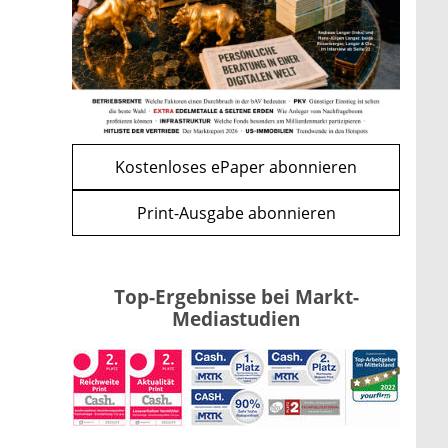
Kind möglich
mehr
WEITERE ARTIKEL
zurück
weiter
Kostenloses ePaper abonnieren
Print-Ausgabe abonnieren
Top-Ergebnisse bei Markt-
Mediastudien