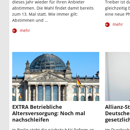
dieses Jahr wieder für ihren Anbieter
Treiber ist 
abstimmen. Die Wahl findet damit bereits
gleichzeitig
zum 13. Mal statt. Wie immer gilt:
eine neue Ph
Abstimmen und …
mehr
mehr
EXTRA Betriebliche
Allianz-S
Altersversorgung: Noch mal
Deutsche 
nachschleifen
gesetzli
In Berlin steht die nächste bAV-Reform an,
Im Durchschn