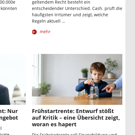
100.000e
geltendem Recht besteht ein
e könnten
entscheidender Unterschied. Cash. prüft die
häufigsten Irrtümer und zeigt, welche
Regeln aktuell …
mehr
ht: Nur
Frühstartrente: Entwurf stößt
Angebot
auf Kritik – eine Übersicht zeigt,
woran es hapert
l
ivate
Die Frühstartrente soll Finanzbildung und