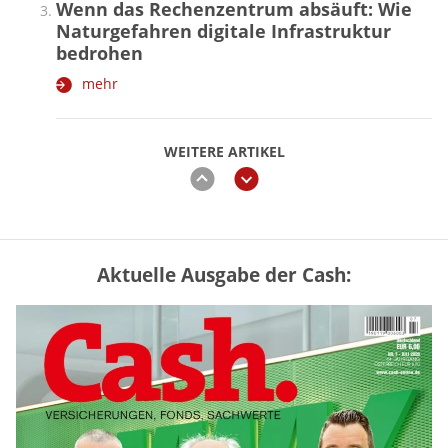
Wenn das Rechenzentrum absäuft: Wie
Naturgefahren digitale Infrastruktur
bedrohen
mehr
WEITERE ARTIKEL
zurück
weiter
Aktuelle Ausgabe der Cash:
Mütterrente III Tabelle: So viel Renten-
Nachzahlung ist pro Kind möglich
mehr
„Jung kauft Alt“ 2026: Neue Förderung im
Überblick – Tabelle mit Kreditbeträgen