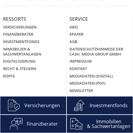
LinkedIn
X
RESSORTS
SERVICE
VERSICHERUNGEN
ABO
FINANZBERATER
EPAPER
INVESTMENTFONDS
AGB
IMMOBILIEN &
DATENSCHUTZHINWEISE DER
SACHWERTANLAGEN
CASH. MEDIA GROUP GMBH
DIGITALISIERUNG
IMPRESSUM
RECHT & STEUERN
KONTAKT
KÖPFE
MEDIADATEN (DIGITAL)
MEDIADATEN (PDF)
NEWSLETTER
ÜBER UNS
Versicherungen
Investmentfonds
CASH. GROUNDING PAGE
MEHR CASH.
Immobilien
Finanzberater
& Sachwertanlagen
CASH. EXTRA