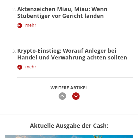
Aktenzeichen Miau, Miau: Wenn
Stubentiger vor Gericht landen
mehr
Krypto-Einstieg: Worauf Anleger bei
Handel und Verwahrung achten sollten
mehr
WEITERE ARTIKEL
zurück
weiter
Aktuelle Ausgabe der Cash:
Vermieter-Zutritt: Wann Mieter
die Wohnung öffnen müssen