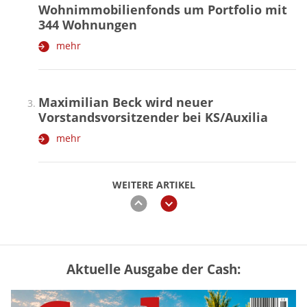
Wohnimmobilienfonds um Portfolio mit
344 Wohnungen
mehr
Maximilian Beck wird neuer
Vorstandsvorsitzender bei KS/Auxilia
mehr
WEITERE ARTIKEL
zurück
weiter
Aktuelle Ausgabe der Cash:
„Jung kauft Alt“ 2026: Neue Förderung im
Überblick – Tabelle mit Kreditbeträgen
und Einkommensgrenzen