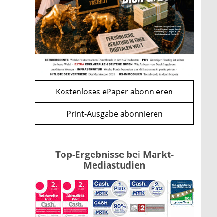
Apple-Aktie nach
Quartalszahlen: Ist der
Kursrückgang jetzt eine
Kaufchance?
mehr
WEITERE ARTIKEL
zurück
weiter
Kostenloses ePaper abonnieren
Print-Ausgabe abonnieren
Top-Ergebnisse bei Markt-
Mediastudien