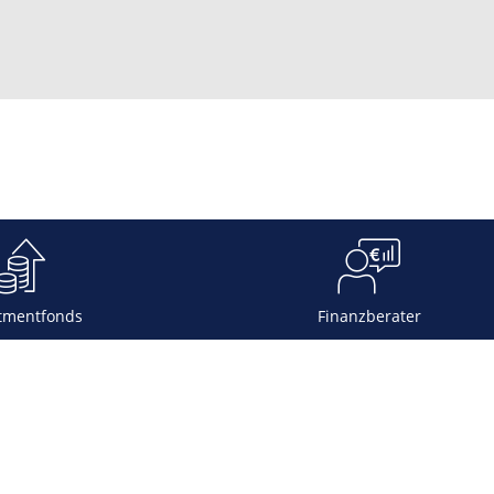
tmentfonds
Finanzberater