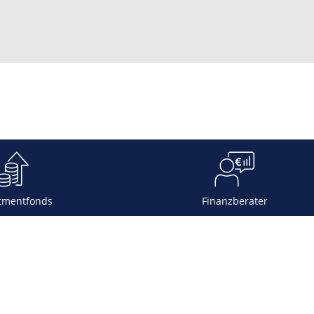
tmentfonds
Finanzberater