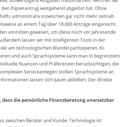
plexe, aufwendigere Aufgaben freizumachen. Nehmen wir
uns den Papierantrag weitgehend abgelöst hat. Ohne
äfts administrativ inzwischen gar nicht mehr zeitnah
lsweise an einem Tag über 18.000 Anträge eingereicht.
nden vonnöten gewesen, um diese noch vor Jahresende
 Außerdem lassen wir mit intelligenten Tools in der
kt am technologischen Wandel partizipieren. KI-
ieren und auch Sprachsysteme kann man in begrenztem
ividuelle Nuancen und Präferenzen berücksichtigen, die
 komplexen Serviceanliegen stoßen Sprachsysteme an
Informationen lassen sich kaum abbilden. Der direkte
, dass die persönliche Finanzberatung unersetzbar
is zwischen Berater und Kunde. Technologie ist