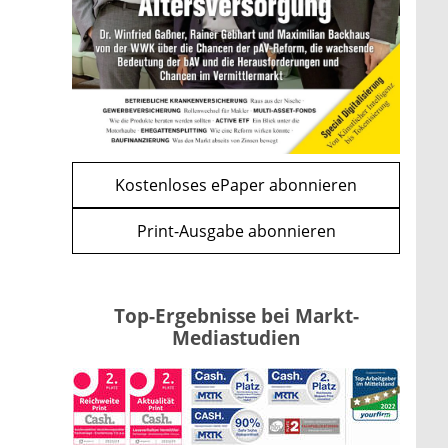
und CLARITY Act geben die
Richtung vor
mehr
WEITERE ARTIKEL
zurück
weiter
Kostenloses ePaper abonnieren
Print-Ausgabe abonnieren
Top-Ergebnisse bei Markt-
Mediastudien