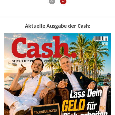
Aktuelle Ausgabe der Cash:
„Jung kauft Alt“ 2026: Neue Förderung im
Überblick – Tabelle mit Kreditbeträgen
und Einkommensgrenzen
mehr
Mütterrente III Tabelle: So viel Renten-
Nachzahlung ist pro Kind möglich
mehr
Apple-Aktie nach Quartalszahlen: Ist der
Kursrückgang jetzt eine Kaufchance?