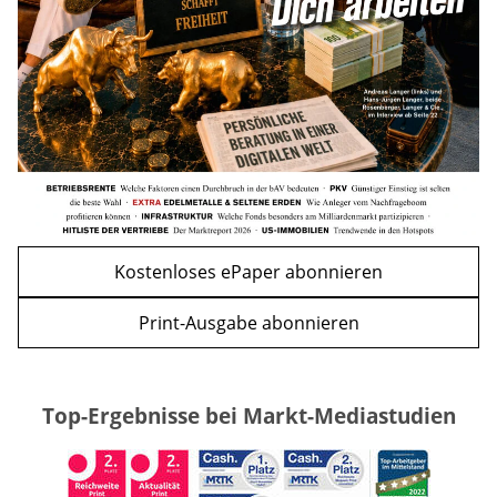
mehr
WEITERE ARTIKEL
zurück
weiter
Kostenloses ePaper abonnieren
Print-Ausgabe abonnieren
Top-Ergebnisse bei Markt-Mediastudien