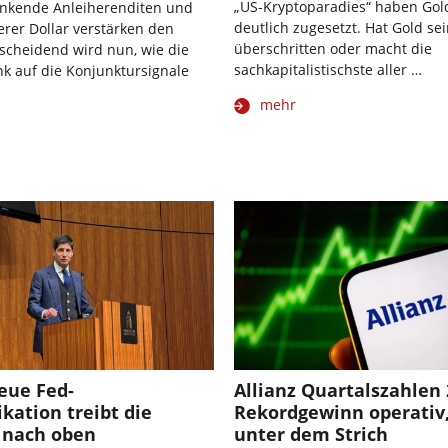
„US-Kryptoparadies“ haben Gold
inkende Anleiherenditen und
deutlich zugesetzt. Hat Gold se
rer Dollar verstärken den
überschritten oder macht die
tscheidend wird nun, wie die
sachkapitalistischste aller …
k auf die Konjunktursignale
mehr
eue Fed-
Allianz Quartalszahlen 
ation treibt die
Rekordgewinn operativ
 nach oben
unter dem Strich