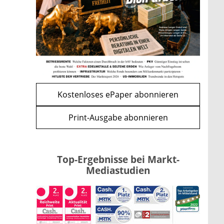
Förderung im Überblick –
Tabelle mit Kreditbeträgen und
Einkommensgrenzen
mehr
WEITERE ARTIKEL
zurück
weiter
Kostenloses ePaper abonnieren
Print-Ausgabe abonnieren
Top-Ergebnisse bei Markt-
Mediastudien