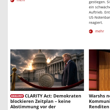
gestiegen. S
ein schwäche
Auftrieb. En
US-Notenban
reagiert.
mehr
CLARITY Act: Demokraten
Warshs n
blockieren Zeitplan – keine
Kommunik
Abstimmung vor der
Renditen