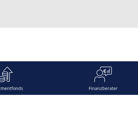
tmentfonds
Finanzberater